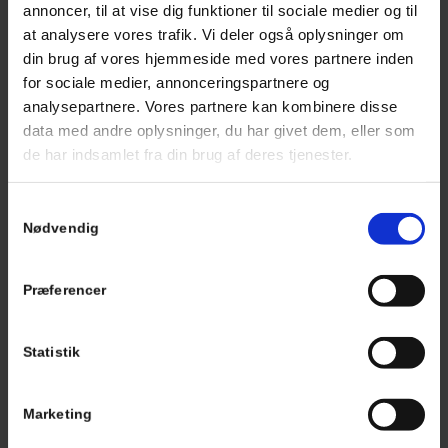
Tilde Marie Bundgaard Jensen
Gyldendal
annoncer, til at vise dig funktioner til sociale medier og til
at analysere vores trafik. Vi deler også oplysninger om
Rigtig lækker mad. Kom til tiden og var smilende, glade og
din brug af vores hjemmeside med vores partnere inden
hyggede om vores gæster.
for sociale medier, annonceringspartnere og
analysepartnere. Vores partnere kan kombinere disse
Kan varmt anbefale!
data med andre oplysninger, du har givet dem, eller som
Lone Mølhave
Stromma Denmark
de har indsamlet fra din brug af deres tjenester.
Alle var meget tilfredse, og det smagte super godt. Tak for mad!
Samtykkevalg
Anders Ørbæk
Crysberg
Nødvendig
Det var en udsøgt fornøjelse at have besøg af foodtrucken. Søde
Præferencer
personaler, punktlighed og burger og pomfritter som gæsterne
roste. Og dejligt at du har været så hurtig til at svare på mine
spørgsmål. Tak!
Statistik
Jette Bali Andersen
Marketing
Tak. Det hele fungerede perfekt. På trods af regn. Dejlig mad og
venlig og professionel betjening. Dejligt. Tak.