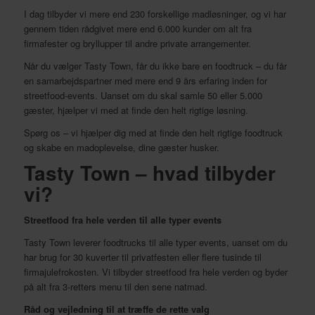
I dag tilbyder vi mere end 230 forskellige madløsninger, og vi har
gennem tiden rådgivet mere end 6.000 kunder om alt fra
firmafester og bryllupper til andre private arrangementer.
Når du vælger Tasty Town, får du ikke bare en foodtruck – du får
en samarbejdspartner med mere end 9 års erfaring inden for
streetfood-events. Uanset om du skal samle 50 eller 5.000
gæster, hjælper vi med at finde den helt rigtige løsning.
Spørg os – vi hjælper dig med at finde den helt rigtige foodtruck
og skabe en madoplevelse, dine gæster husker.
Tasty Town – hvad tilbyder
vi?
Streetfood fra hele verden til alle typer events
Tasty Town leverer foodtrucks til alle typer events, uanset om du
har brug for 30 kuverter til privatfesten eller flere tusinde til
firmajulefrokosten. Vi tilbyder streetfood fra hele verden og byder
på alt fra 3-retters menu til den sene natmad.
Råd og vejledning til at træffe de rette valg