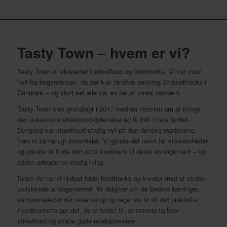
Tasty Town – hvem er vi?
Tasty Town er eksperter i streetfood og foodtrucks. Vi var med
helt fra begyndelsen, da der kun fandtes omkring 20 foodtrucks i
Danmark – og stort set alle var en del af vores netværk.
Tasty Town blev grundlagt i 2017 med en mission om at bringe
den autentiske streetfood-oplevelse ud til folk i hele landet.
Dengang var streetfood stadig nyt på den danske madscene,
men vi så hurtigt potentialet. Vi gjorde det nemt for virksomheder
og private at finde den rette foodtruck til deres arrangement – og
sådan arbejder vi stadig i dag.
Siden da har vi hjulpet både foodtrucks og kunder med at skabe
vellykkede arrangementer. Vi rådgiver om de bedste løsninger,
sammensætter det rette setup og tager os af alt det praktiske.
Foodtruckene gør det, de er bedst til: at servere lækker
streetfood og skabe gode madoplevelser.