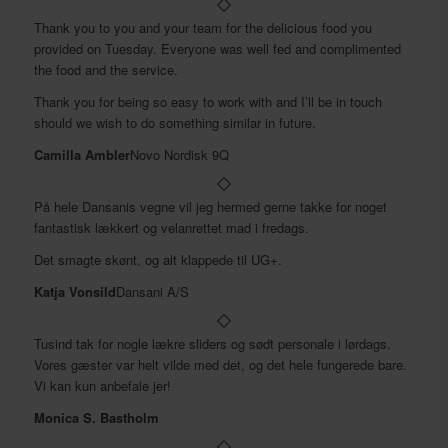
Thank you to you and your team for the delicious food you
provided on Tuesday. Everyone was well fed and complimented
the food and the service.
Thank you for being so easy to work with and I’ll be in touch
should we wish to do something similar in future.
Camilla Ambler
Novo Nordisk 9Q
På hele Dansanis vegne vil jeg hermed gerne takke for noget
fantastisk lækkert og velanrettet mad i fredags.
Det smagte skønt, og alt klappede til UG+.
Katja Vonsild
Dansani A/S
Tusind tak for nogle lækre sliders og sødt personale i lørdags.
Vores gæster var helt vilde med det, og det hele fungerede bare.
Vi kan kun anbefale jer!
Monica S. Bastholm