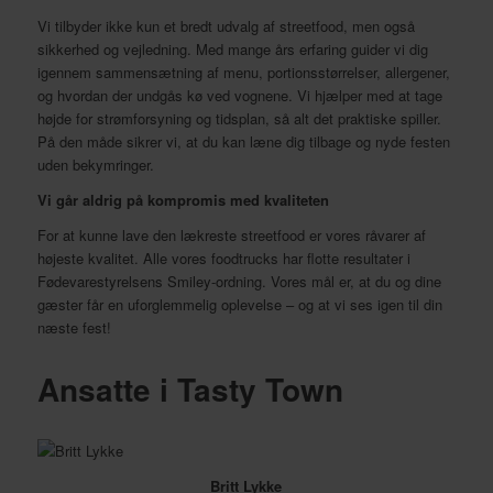
Vi tilbyder ikke kun et bredt udvalg af streetfood, men også
sikkerhed og vejledning. Med mange års erfaring guider vi dig
igennem sammensætning af menu, portionsstørrelser, allergener,
og hvordan der undgås kø ved vognene. Vi hjælper med at tage
højde for strømforsyning og tidsplan, så alt det praktiske spiller.
På den måde sikrer vi, at du kan læne dig tilbage og nyde festen
uden bekymringer.
Vi går aldrig på kompromis med kvaliteten
For at kunne lave den lækreste streetfood er vores råvarer af
højeste kvalitet. Alle vores foodtrucks har flotte resultater i
Fødevarestyrelsens Smiley-ordning. Vores mål er, at du og dine
gæster får en uforglemmelig oplevelse – og at vi ses igen til din
næste fest!
Ansatte i Tasty Town
Britt Lykke