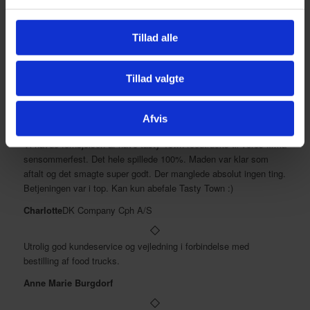
Janne Glæsel
Tillad alle
Vi oplevede virkelig god kommunikation, ankomst til tiden og
meget lækker mad! Det hele til en rigtig god pris. Vi kan klart
Tillad valgte
anbefale at benytte Tasty Town.
Silas
Halsnæs Kommune
Afvis
Vi havde fornøjelsen af have tasty Town foodtrucks til vores firma
sensommerfest. Det hele spillede 100%. Maden var klar som
aftalt og det smagte super godt. Der manglede absolut ingen ting.
Betjeningen var i top. Kan kun abefale Tasty Town :)
Charlotte
DK Company Cph A/S
Utrolig god kundeservice og vejledning i forbindelse med
bestilling af food trucks.
Anne Marie Burgdorf