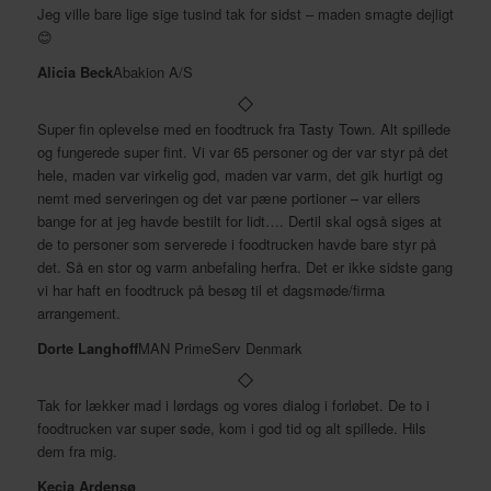
Jeg ville bare lige sige tusind tak for sidst – maden smagte dejligt
😊
Alicia Beck
Abakion A/S
Super fin oplevelse med en foodtruck fra Tasty Town. Alt spillede
og fungerede super fint. Vi var 65 personer og der var styr på det
hele, maden var virkelig god, maden var varm, det gik hurtigt og
nemt med serveringen og det var pæne portioner – var ellers
bange for at jeg havde bestilt for lidt…. Dertil skal også siges at
de to personer som serverede i foodtrucken havde bare styr på
det. Så en stor og varm anbefaling herfra. Det er ikke sidste gang
vi har haft en foodtruck på besøg til et dagsmøde/firma
arrangement.
Dorte Langhoff
MAN PrimeServ Denmark
Tak for lækker mad i lørdags og vores dialog i forløbet. De to i
foodtrucken var super søde, kom i god tid og alt spillede. Hils
dem fra mig.
Kecia Ardensø