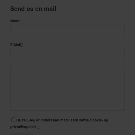
Send os en mail
Navn
*
E-Mail
*
GDPR: Jeg er indforstået med TastyTowns Cookie- og
privatlivspolitik
*